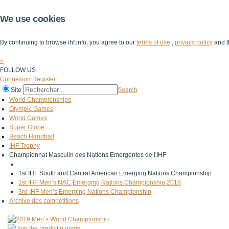
We use cookies
By continuing to browse ihf.info, you agree to our
terms of use
,
privacy policy
and t
×
FOLLOW US
Connexion
Register
Site
Search
World Championships
Olympic Games
World Games
Super Globe
Beach Handball
IHF Trophy
Championnat Masculin des Nations Emergentes de l'IHF
1st IHF South and Central American Emerging Nations Championship
1st IHF Men’s NAC Emerging Nations Championship 2019
3rd IHF Men’s Emerging Nations Championship
Archive des compétitions