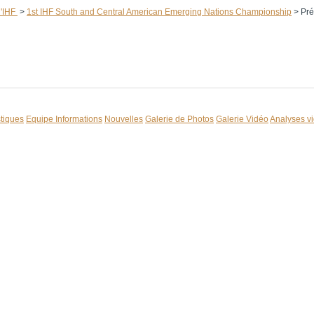
l'IHF
>
1st IHF South and Central American Emerging Nations Championship
>
Pré
stiques
Equipe Informations
Nouvelles
Galerie de Photos
Galerie Vidéo
Analyses v