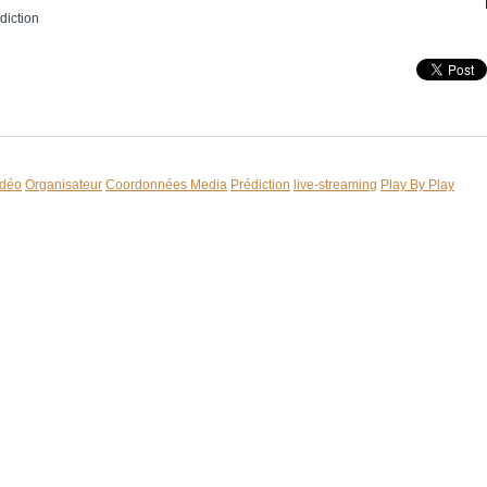
diction
idéo
Organisateur
Coordonnées Media
Prédiction
live-streaming
Play By Play