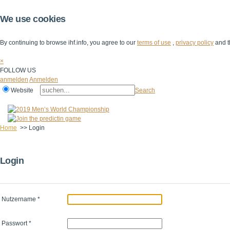
We use cookies
By continuing to browse ihf.info, you agree to our
terms of use
,
privacy policy
and t
×
FOLLOW US
anmelden
Anmelden
Website
Search
Home
>>
Login
Login
Nutzername
*
Passwort
*