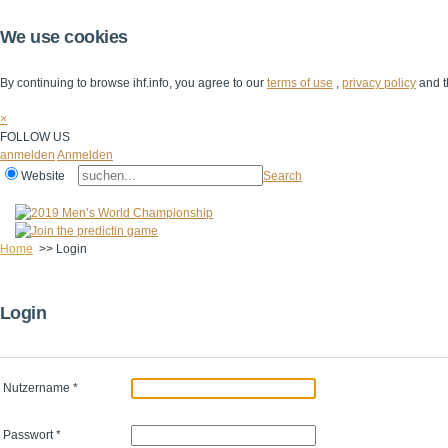
We use cookies
By continuing to browse ihf.info, you agree to our
terms of use
,
privacy policy
and t
×
FOLLOW US
anmelden
Anmelden
Website
Search
Home
>>
Login
Login
Nutzername
*
Passwort
*