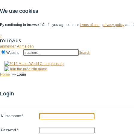
We use cookies
By continuing to browse ihf.info, you agree to our
terms of use
,
privacy policy
and t
×
FOLLOW US
anmelden
Anmelden
Website
Search
Home
>>
Login
Login
Nutzername
*
Passwort
*