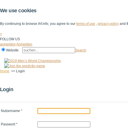
We use cookies
By continuing to browse ihf.info, you agree to our
terms of use
,
privacy policy
and t
×
FOLLOW US
anmelden
Anmelden
Website
Search
Home
>>
Login
Login
Nutzername
*
Passwort
*